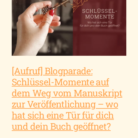
[Aufruf] Blogparade:
Schlüssel-Momente auf
dem Weg vom Manuskript
zur Veröffentlichung – wo
hat sich eine Tür für dich
und dein Buch geöffnet?