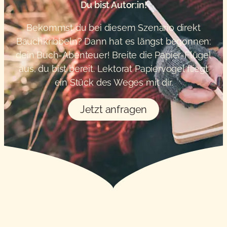
Du bist Autor:in!
Bekommst du bei diesem Szenario direkt
Bauchkribbeln? Dann hat es längst begonnen:
dein Buch-Abenteuer! Breite die Papier-Flügel
aus, du bist bereit. Lektorat Papiervogel fliegt
ein Stück des Weges mit dir.
Jetzt anfragen