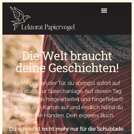
Kostet keinen Cent
Die Welt braucht
deine Geschichten!
Es klingelt an der Tür, du springst sofort auf
und stürzt zur Sprechanlage. Auf diesen Tag
hast du lange hingearbeitet und hingefiebert!
Du reißt den Karton auf und endlich hältst du
es in den Händen. Dein eigenes Buch.
Du schreibst nicht mehr nur für die Schublade.