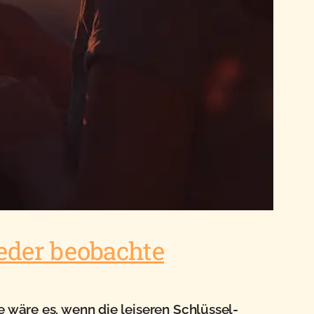
eder beobachte
e wäre es, wenn die leiseren Schlüssel-