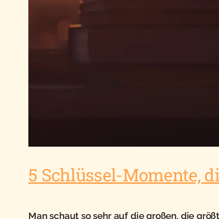
5 Schlüssel-Momente, di
Man schaut so sehr auf die großen, die größt