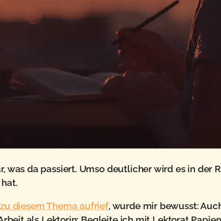
r, was da passiert. Umso deutlicher wird es in der
 hat.
 zu diesem Thema aufrief
, wurde mir bewusst: Auc
 Arbeit als Lektorin: Begleite ich mit Lektorat Pap