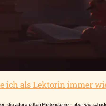
e ich als Lektorin immer wi
en, die allergrößten Meilensteine – aber wie schad